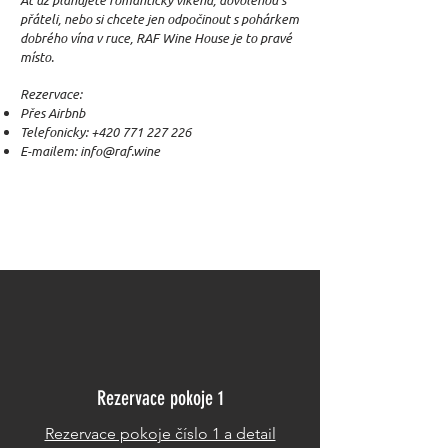
Ať už plánujete romantický víkend, dovolenou s
přáteli, nebo si chcete jen odpočinout s pohárkem
dobrého vína v ruce, RAF Wine House je to pravé
místo.
Rezervace:
Přes Airbnb
Telefonicky:
+420 771 227 226
E-mailem:
info@raf.wine
Rezervace pokoje 1
Rezervace pokoje číslo 1 a detail