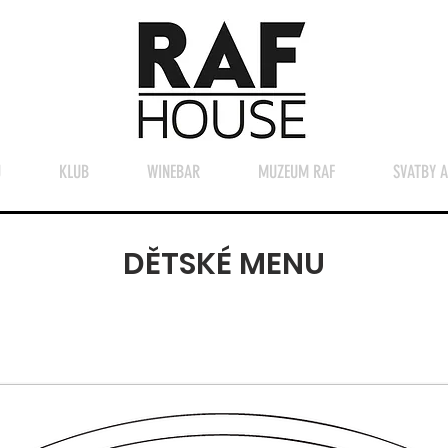
U
KLUB
WINEBAR
MUZEUM RAF
SVATBY A
DĚTSKÉ MENU